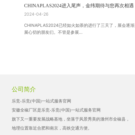
CHINAPLAS2024进入尾声，金纬期待与您再次相遇
2024-04-26
CHINAPLAS2024已经如火如荼的进行了三天了，展会
展心切的朋友们。不管是参展...
公司简介
乐竞-乐竞(中国)一站式服务官网

安徽全椒厂区是乐竞-乐竞(中国)一站式服务官网

旗下又一重要发展战略基地，坐落于风景秀美的滁州市全椒县，
地理位置靠近合肥和南京，高铁交通方便。