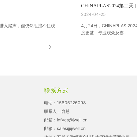
CHINAPLAS2024第
2024-04-25
逐渐进入尾声，但仍然阻挡不住观
4月24日，CHINAPLAS
度更甚！专业观众及嘉...
联系方式
电话：
15806226098
历史记录
联系人：俞总
邮箱：
infycs@jwell.cn
邮箱：
sales@jwell.cn
地址：安徽省滁州市全椒县十字镇十潭产业园