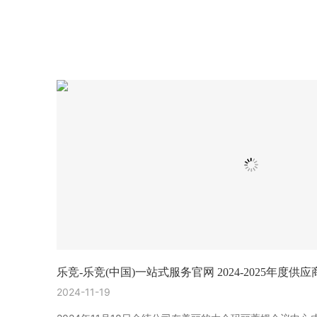
乐竞-乐竞(中国)一站式服务官网 2024-2025年度
2024-11-19