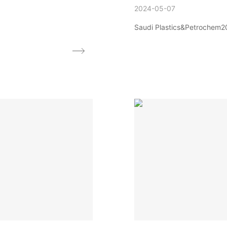
2024-05-07
Saudi Plastics&Petro