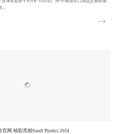
产业博览会将于8月8-10日在广州·中国进出口商品交易会展
..
精彩亮相Saudi Plastics 2024