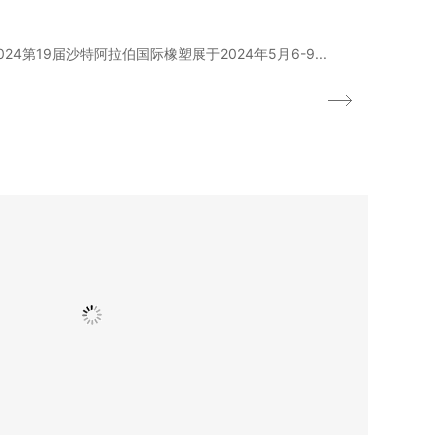
chem2024第19届沙特阿拉伯国际橡塑展于2024年5月6-9...