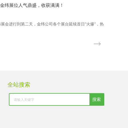
二天 | 金纬展位人气鼎盛，收获满满！
 2024展会进行到第二天，金纬公司各个展台延续首日“火爆”，热
全站搜索
搜索
清空记录
历史记录
清空记录