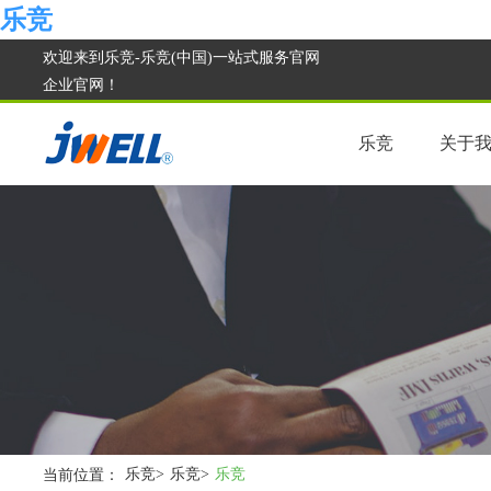
乐竞
欢迎来到乐竞-乐竞(中国)一站式服务官网

企业官网！
乐竞
关于
当前位置：
乐竞
>
乐竞
>
乐竞