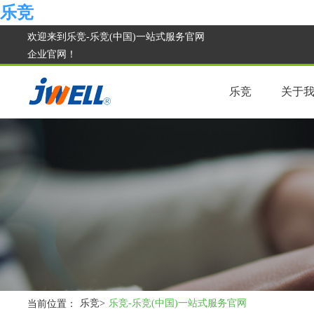
乐竞
欢迎来到乐竞-乐竞(中国)一站式服务官网

企业官网！
乐竞
关于
当前位置：
乐竞
>
乐竞-乐竞(中国)一站式服务官网