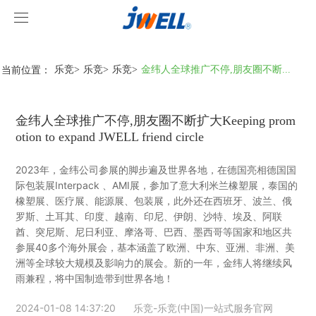
乐竞
乐竞
当前位置：
乐竞
>
乐竞
>
乐竞
>
金纬人全球推广不停,朋友圈不断...
关于我们
金纬人全球推广不停,朋友圈不断扩大Keeping prom
产品中心
otion to expand JWELL friend circle
案例视频
挤出机系列
2023年，金纬公司参展的脚步遍及世界各地，在德国亮相德国国
际包装展Interpack 、AMI展，参加了意大利米兰橡塑展，泰国的
乐竞
型材线系列
客户视频
橡塑展、医疗展、能源展、包装展，此外还在西班牙、波兰、俄
罗斯、土耳其、印度、越南、印尼、伊朗、沙特、埃及、阿联
酋、突尼斯、尼日利亚、摩洛哥、巴西、墨西哥等国家和地区共
乐竞-乐竞(中国)一站式服务官网
造粒线系列
乐竞
参展40多个海外展会，基本涵盖了欧洲、中东、亚洲、非洲、美
洲等全球较大规模及影响力的展会。新的一年，金纬人将继续风
行业新闻
雨兼程，将中国制造带到世界各地！
2024-01-08 14:37:20
乐竞-乐竞(中国)一站式服务官网