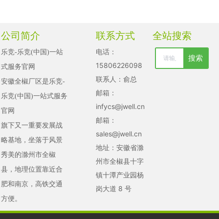
公司简介
联系方式
全站搜索
电话：
乐竞-乐竞(中国)一站
搜索
清空记录
15806226098
式服务官网

历史记录
联系人：俞总
安徽全椒厂区是乐竞-
邮箱：
乐竞(中国)一站式服务
取消
infycs@jwell.cn
官网

清空记录
邮箱：
旗下又一重要发展战
历史记录
sales@jwell.cn
略基地，坐落于风景
地址：安徽省滁
秀美的滁州市全椒
州市全椒县十字
县，地理位置靠近合
镇十潭产业园杨
肥和南京，高铁交通
岗大道 8 号
方便。