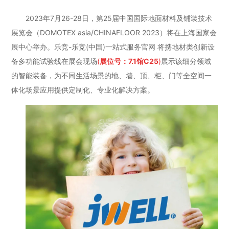
2023年7月26-28日，第25届中国国际地面材料及铺装技术
展览会（DOMOTEX asia/CHINAFLOOR 2023）将在上海国家会
展中心举办。乐竞-乐竞(中国)一站式服务官网 将携地材类创新设
备多功能试验线在展会现场
(
展位号：7.1馆C25
)
展示该细分领域
的智能装备，为不同生活场景的地、墙、顶、柜、门等全空间一
体化场景应用提供定制化、专业化解决方案。