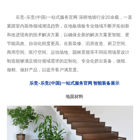
乐竞-乐竞(中国)一站式服务官网 深耕地墙行业20余载，一直
紧跟室内装饰领域潮流趋势，在地板墙板专业领域不断开拓创新
和改进现有的技术解决方案，以确保全新的解决方案更智能、更
节能高效、自动化程度更高。在新装修、旧房改造、厨卫空间、
商用空间、医疗空间、运动场地、园林景观等不同应用场景设计
制造能够满足细分领域需求的定制化、专业化挤出装备，做细、
做精、做好产品，以提升客户满意度。
乐竞-乐竞(中国)一站式服务官网 智能装备展示
地面材料