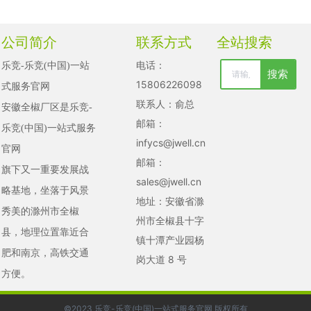
公司简介
联系方式
全站搜索
电话：
乐竞-乐竞(中国)一站
搜索
清空记录
15806226098
式服务官网

历史记录
联系人：俞总
安徽全椒厂区是乐竞-
邮箱：
乐竞(中国)一站式服务
取消
infycs@jwell.cn
官网

清空记录
邮箱：
旗下又一重要发展战
历史记录
sales@jwell.cn
略基地，坐落于风景
地址：安徽省滁
秀美的滁州市全椒
州市全椒县十字
县，地理位置靠近合
镇十潭产业园杨
肥和南京，高铁交通
岗大道 8 号
方便。
©2023 乐竞-乐竞(中国)一站式服务官网 版权所有