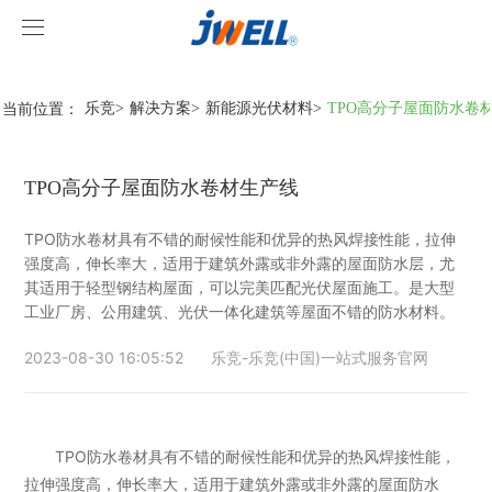
乐竞
乐竞
当前位置：
乐竞
>
解决方案
>
新能源光伏材料
>
TPO高分子屋面防水卷
关于我们
TPO高分子屋面防水卷材生产线
产品中心
TPO防水卷材具有不错的耐候性能和优异的热风焊接性能，拉伸
案例视频
挤出机系列
强度高，伸长率大，适用于建筑外露或非外露的屋面防水层，尤
其适用于轻型钢结构屋面，可以完美匹配光伏屋面施工。是大型
乐竞
型材线系列
客户视频
工业厂房、公用建筑、光伏一体化建筑等屋面不错的防水材料。
2023-08-30 16:05:52
乐竞-乐竞(中国)一站式服务官网
乐竞-乐竞(中国)一站式服务官网
造粒线系列
乐竞
行业新闻
TPO防水卷材具有不错的耐候性能和优异的热风焊接性能，
拉伸强度高，伸长率大，适用于建筑外露或非外露的屋面防水