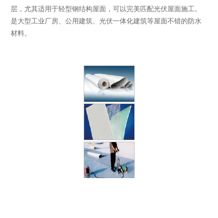
层，尤其适用于轻型钢结构屋面，可以完美匹配光伏屋面施工。
是大型工业厂房、公用建筑、光伏一体化建筑等屋面不错的防水
材料。