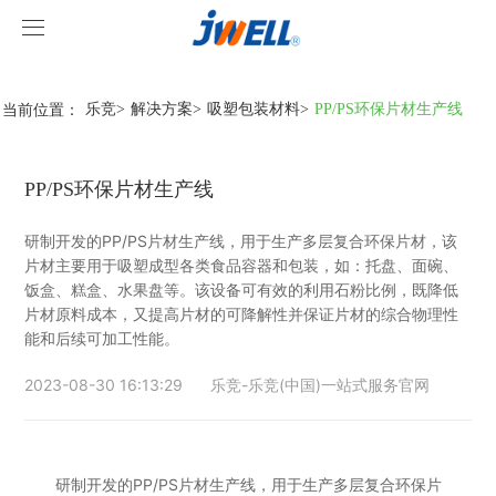
乐竞
乐竞
当前位置：
乐竞
>
解决方案
>
吸塑包装材料
>
PP/PS环保片材生产线
关于我们
PP/PS环保片材生产线
产品中心
研制开发的PP/PS片材生产线，用于生产多层复合环保片材，该
案例视频
挤出机系列
片材主要用于吸塑成型各类食品容器和包装，如：托盘、面碗、
饭盒、糕盒、水果盘等。该设备可有效的利用石粉比例，既降低
乐竞
型材线系列
客户视频
片材原料成本，又提高片材的可降解性并保证片材的综合物理性
能和后续可加工性能。
乐竞-乐竞(中国)一站式服务官网
造粒线系列
乐竞
2023-08-30 16:13:29
乐竞-乐竞(中国)一站式服务官网
行业新闻
研制开发的PP/PS片材生产线，用于生产多层复合环保片