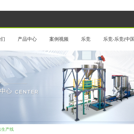
我们
产品中心
案例视频
乐竞
乐竞-乐竞(中
出生产线