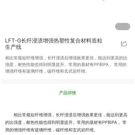
LFT-G长纤浸渍增强热塑性复合材料造粒
生产线
相比常规短纤维增强，长纤浸渍后增强效果更佳，能达到更高的比
强度，耐热性能也得到明显提升。常用的基材有PP和PA， 常用的
增强纤维有玻璃纤维，碳纤维和玄武岩纤维。
产品详情
相比常规短纤维增强，长纤浸渍后增强效果更佳，能达到更高
的比强度，耐热性能也得到明显提升。常用的基材有PP和PA， 常
用的增强纤维有玻璃纤维，碳纤维和玄武岩纤维。