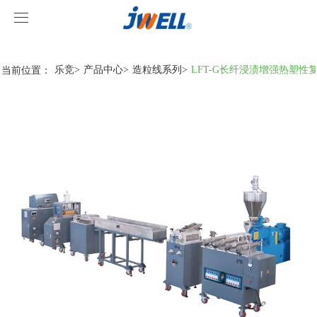
乐竞
乐竞
当前位置：
乐竞
>
产品中心
>
造粒线系列
>
LFT-G长纤浸渍增强热塑性复.
关于我们
产品中心
案例视频
挤出机系列
乐竞
型材线系列
客户视频
乐竞-乐竞(中国)一站式服务官网
造粒线系列
乐竞
行业新闻