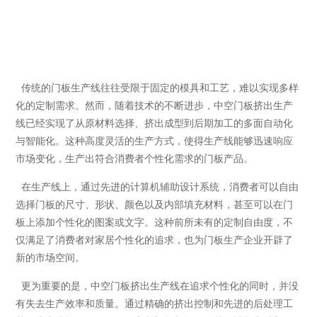
传统的门板生产线往往受限于固定的模具和工艺，难以实现多样
化的定制需求。然而，随着技术的不断进步，中空门板挤出生产
线已经实现了从原材料选择、挤出成型到后期加工的多面自动化
与智能化。这种高度灵活的生产方式，使得生产线能够迅速响应
市场变化，生产出符合消费者个性化需求的门板产品。
在生产线上，通过先进的计算机辅助设计系统，消费者可以自由
选择门板的尺寸、形状、颜色以及内部填充材料，甚至可以在门
板上添加个性化的图案或文字。这种前所未有的定制自由度，不
仅满足了消费者对家居个性化的追求，也为门板生产企业开辟了
新的市场空间。
更为重要的是，中空门板挤出生产线在追求个性化的同时，并没
有失去生产效率和质量。通过精确的挤出控制和先进的后处理工