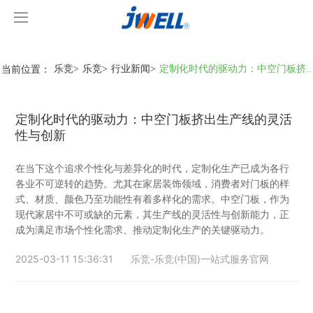
乐竞
乐竞
当前位置：
乐竞
>
乐竞
>
行业新闻
>
定制化时代的驱动力：中空门板挤..
关于我们
定制化时代的驱动力：中空门板挤出生产线的灵活
产品中心
性与创新
案例视频
挤出机系列
在当下这个追求个性化与差异化的时代，定制化生产已成为各行
各业不可逆转的趋势。尤其在家居装饰领域，消费者对门板的样
乐竞
型材线系列
客户视频
式、材质、颜色乃至功能性有着多样化的需求。中空门板，作为
现代家居中不可或缺的元素，其生产线的灵活性与创新能力，正
成为满足市场个性化需求、推动定制化生产的关键驱动力。
乐竞-乐竞(中国)一站式服务官网
造粒线系列
乐竞
2025-03-11 15:36:31
乐竞-乐竞(中国)一站式服务官网
行业新闻