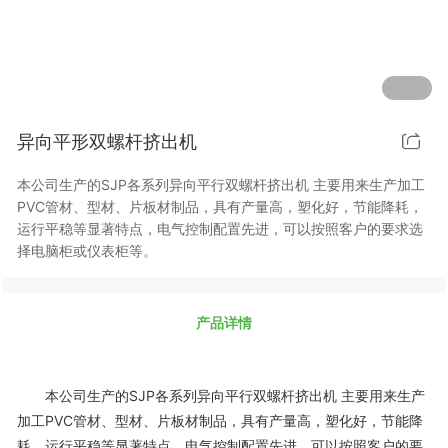
异向平形双螺杆挤出机
本公司生产的SJP各系列异向平行双螺杆挤出机 主要用来生产加工
PVC管材、型材、片板材制品，具有产量高，塑化好，节能降耗，
运行平稳等显著特点，电气控制配置先进，可以按照客户的要求选
择电脑柜或仪表柜等。
产品详情
本公司生产的SJP各系列异向平行双螺杆挤出机 主要用来生产
加工PVC管材、型材、片板材制品，具有产量高，塑化好，节能降
耗，运行平稳等显著特点，电气控制配置先进，可以按照客户的要