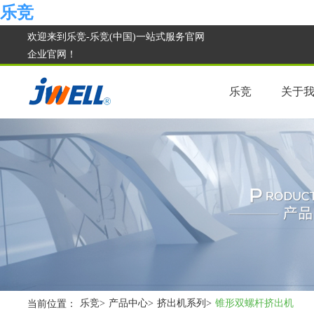
乐竞
欢迎来到乐竞-乐竞(中国)一站式服务官网

企业官网！
乐竞
关于
当前位置：
乐竞
>
产品中心
>
挤出机系列
>
锥形双螺杆挤出机