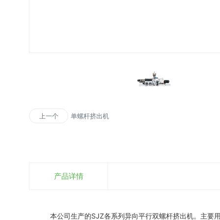
单螺杆挤出机
上一个
产品详情
本公司生产的SJZ各系列异向平行双螺杆挤出机。主要用