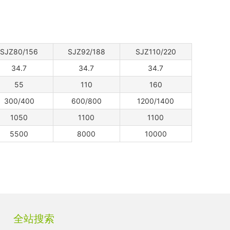
SJZ80/156
SJZ92/188
SJZ110/220
34.7
34.7
34.7
55
110
160
300/400
600/800
1200/1400
1050
1100
1100
5500
8000
10000
全站搜索