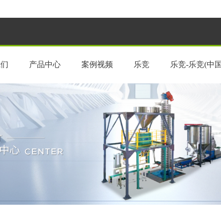
我们
产品中心
案例视频
乐竞
乐竞-乐竞(中